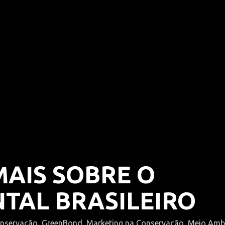
MAIS SOBRE O
TAL BRASILEIRO
nservação
,
GreenBond
,
Marketing na Conservação
,
Meio Amb