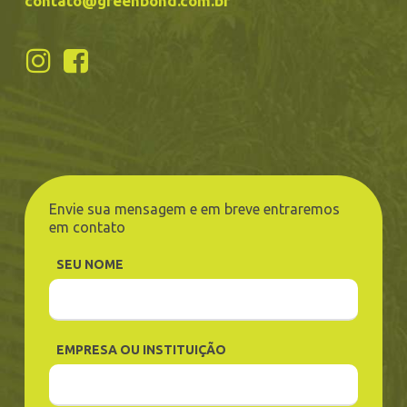
contato@greenbond.com.br
Envie sua mensagem e em breve entraremos
em contato
SEU NOME
EMPRESA OU INSTITUIÇÃO