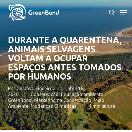
Skip
to
Men
search
main
content
DURANTE A QUARENTENA,
ANIMAIS SELVAGENS
VOLTAM A OCUPAR
ESPAÇOS ANTES TOMADOS
POR HUMANOS
Por
Gustavo Figueirôa
abril 16,
2020
Conservação
,
Educação ambiental
,
GreenBond
,
Marketing na Conservação
,
Meio
Ambiente
,
Mudanças Climáticas
4 min leitura