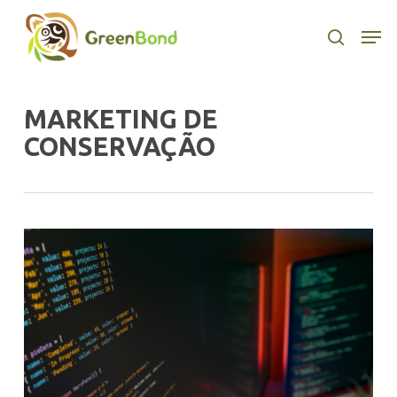
Skip
to
Men
search
main
content
MARKETING DE
CONSERVAÇÃO