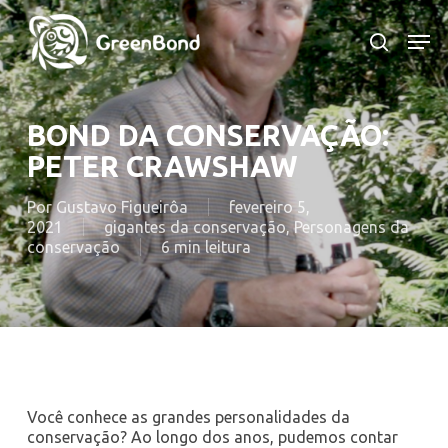
Skip
to
Men
search
main
content
BOND DA CONSERVAÇÃO:
PETER CRAWSHAW
Por
Gustavo Figueirôa
fevereiro 5,
2021
gigantes da conservação
,
Personagens da
conservação
6 min leitura
Você conhece as grandes personalidades da
conservação? Ao longo dos anos, pudemos contar