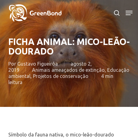
Skip
to
Men
search
main
content
FICHA ANIMAL: MICO-LEÃO-
DOURADO
Por
Gustavo Figueirôa
agosto 2,
2019
Animais ameaçados de extinção
,
Educação
ambiental
,
Projetos de conservação
4 min
leitura
Símbolo da fauna nativa, o mico-leão-dourado