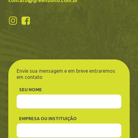
contato@greenbond.com.br
Envie sua mensagem e em breve entraremos
em contato
SEU NOME
EMPRESA OU INSTITUIÇÃO