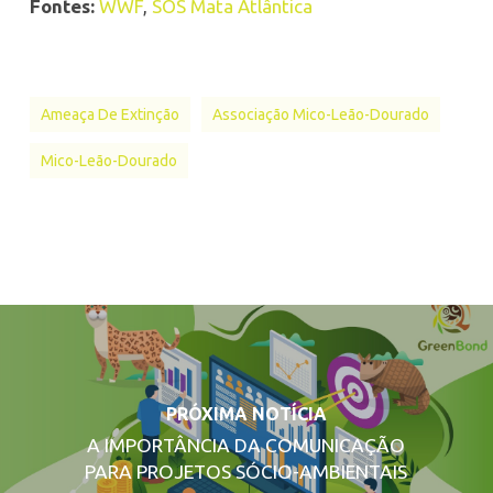
Fontes:
WWF
,
SOS Mata Atlântica
Ameaça De Extinção
Associação Mico-Leão-Dourado
Mico-Leão-Dourado
PRÓXIMA NOTÍCIA
A IMPORTÂNCIA DA COMUNICAÇÃO
PARA PROJETOS SÓCIO-AMBIENTAIS