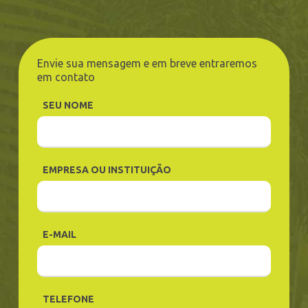
Envie sua mensagem e em breve entraremos
em contato
SEU NOME
EMPRESA OU INSTITUIÇÃO
E-MAIL
TELEFONE