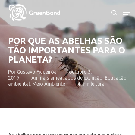
Skip
to
Men
search
main
content
POR QUE AS ABELHAS SÃO
TÃO IMPORTANTES PARA O
PLANETA?
Por
Gustavo Figueirôa
outubro 3,
2019
Animais ameaçados de extinção
,
Educação
ambiental
,
Meio Ambiente
4 min leitura