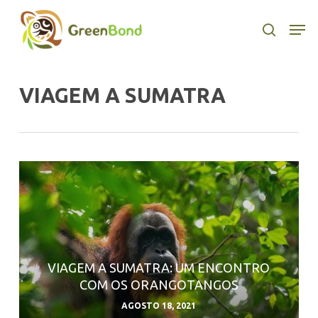
Skip
to
Men
search
main
content
VIAGEM A SUMATRA
VIAGEM A SUMATRA: UM ENCONTRO
COM OS ORANGOTANGOS
AGOSTO 18, 2021