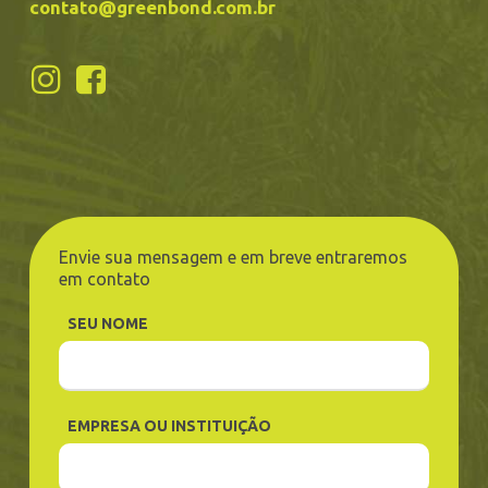
contato@greenbond.com.br
Envie sua mensagem e em breve entraremos
em contato
SEU NOME
EMPRESA OU INSTITUIÇÃO