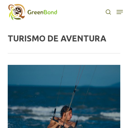
Skip
to
Men
search
main
content
TURISMO DE AVENTURA