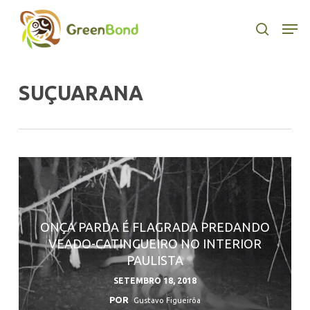
Skip
to
Men
search
main
content
SUÇUARANA
ONÇA PARDA É FLAGRADA PREDANDO
VEADO-CATINGUEIRO NO INTERIOR
PAULISTA
SETEMBRO 18, 2018
POR
Gustavo Figueirôa