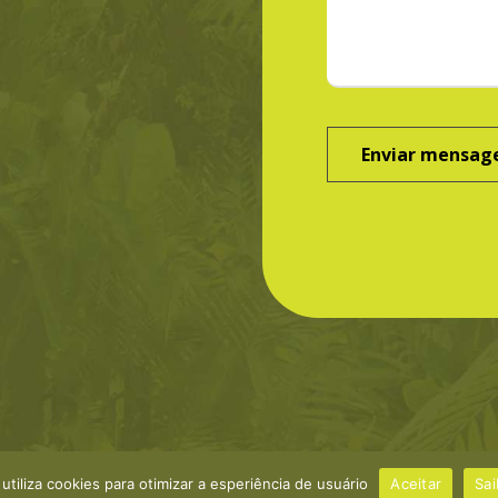
 utiliza cookies para otimizar a esperiência de usuário
Aceitar
©Greenbond
Sai