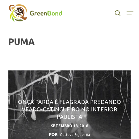
Skip
to
Men
search
main
content
PUMA
ONÇA PARDA É FLAGRADA PREDANDO
VEADO-CATINGUEIRO NO INTERIOR
PAULISTA
SETEMBRO 18, 2018
POR
Gustavo Figueirôa