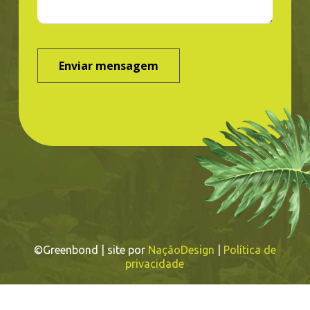
©Greenbond | site por
NaçãoDesign
|
Política de
privacidade