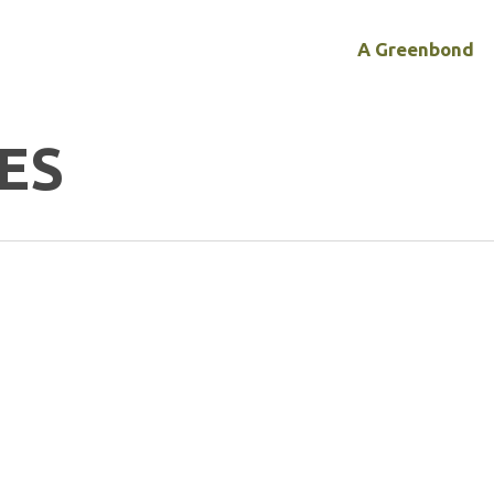
A Greenbond
ES