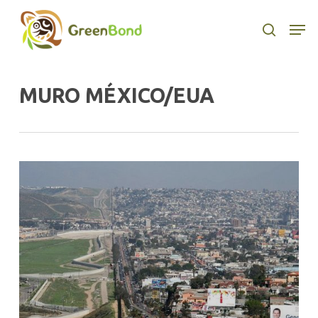
Skip
to
Men
search
main
content
MURO MÉXICO/EUA