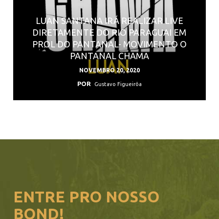
LUAN SANTANA IRÁ REALIZAR LIVE
DIRETAMENTE DO RIO PARAGUAI EM
PROL DO PANTANAL- MOVIMENTO O
PANTANAL CHAMA
NOVEMBRO 20, 2020
POR
Gustavo Figueirôa
ENTRE PRO NOSSO
BOND!