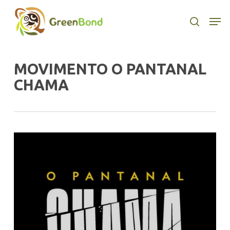
Skip
to
Men
search
main
content
MOVIMENTO O PANTANAL
CHAMA