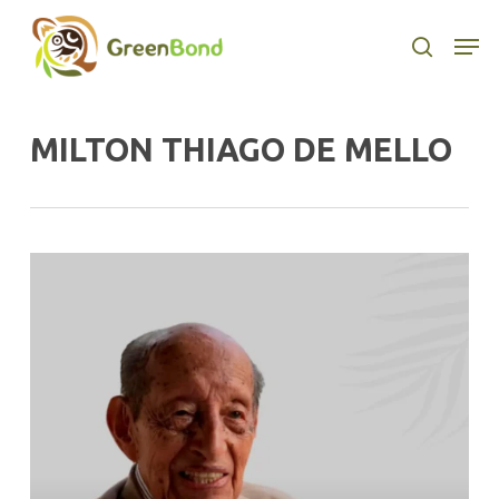
Skip
to
Men
search
main
content
MILTON THIAGO DE MELLO