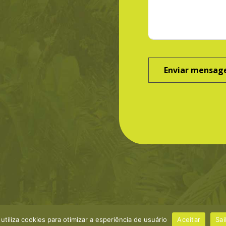
 utiliza cookies para otimizar a esperiência de usuário
Aceitar
©Greenbond
Sai