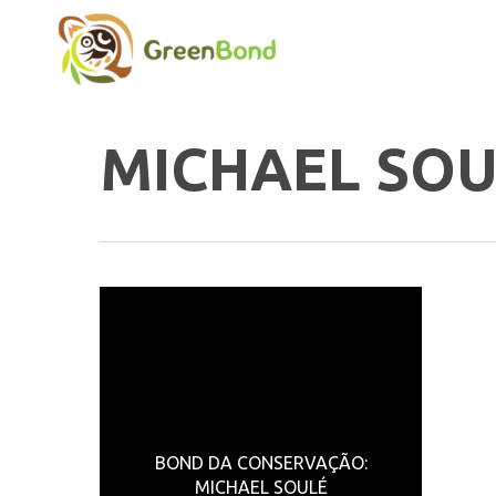
Skip
to
main
content
MICHAEL SOU
Tecle ENTER para buscar ou ESC para fechar
BOND DA CONSERVAÇÃO:
MICHAEL SOULÉ