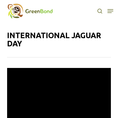
Skip
to
Men
search
main
content
INTERNATIONAL JAGUAR
DAY