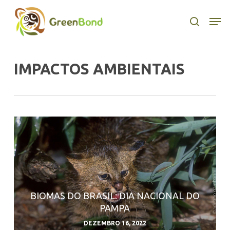
Skip
to
Men
search
main
content
IMPACTOS AMBIENTAIS
BIOMAS DO BRASIL: DIA NACIONAL DO
PAMPA
DEZEMBRO 16, 2022