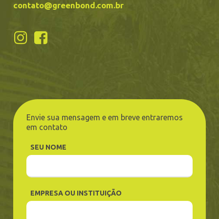
contato@greenbond.com.br
Envie sua mensagem e em breve entraremos
em contato
SEU NOME
EMPRESA OU INSTITUIÇÃO