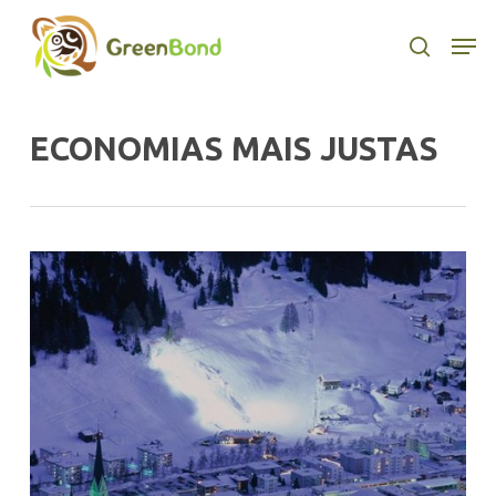
Skip
to
Men
search
main
content
ECONOMIAS MAIS JUSTAS