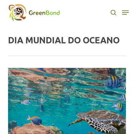
Skip
to
Men
search
main
content
DIA MUNDIAL DO OCEANO