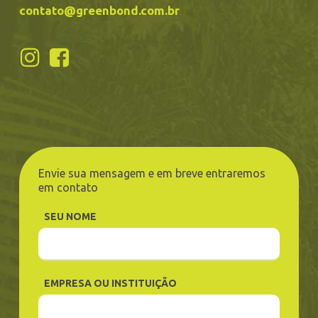
contato@greenbond.com.br
Envie sua mensagem e em breve entraremos
em contato
SEU NOME
EMPRESA OU INSTITUIÇÃO