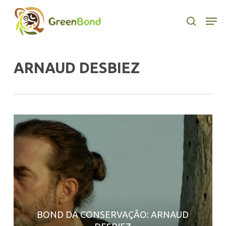
Skip
to
Men
search
main
content
ARNAUD DESBIEZ
BOND DA CONSERVAÇÃO: ARNAUD