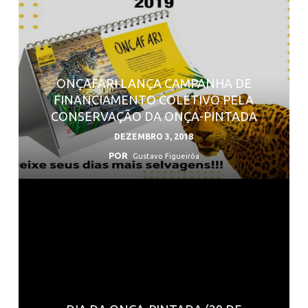
ONÇAFARI LANÇA CAMPANHA DE
FINANCIAMENTO COLETIVO PELA
CONSERVAÇÃO DA ONÇA-PINTADA
DEZEMBRO 3, 2018
POR
Gustavo Figueirôa