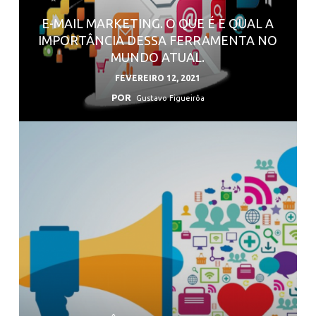
E-MAIL MARKETING. O QUE É E QUAL A
IMPORTÂNCIA DESSA FERRAMENTA NO
MUNDO ATUAL.
FEVEREIRO 12, 2021
POR
Gustavo Figueirôa