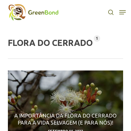
Skip
to
Men
search
main
content
1
FLORA DO CERRADO
A IMPORTÂNCIA DA FLORA DO CERRADO
PARA A VIDA SELVAGEM (E PARA NÓS)!