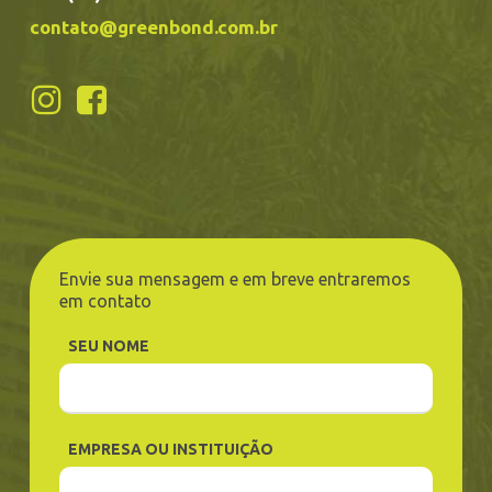
contato@greenbond.com.br
Envie sua mensagem e em breve entraremos
em contato
SEU NOME
EMPRESA OU INSTITUIÇÃO