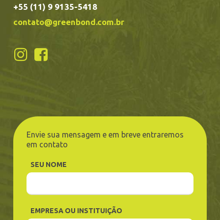
+55 (11) 9 9135-5418
contato@greenbond.com.br
Envie sua mensagem e em breve entraremos
em contato
SEU NOME
EMPRESA OU INSTITUIÇÃO