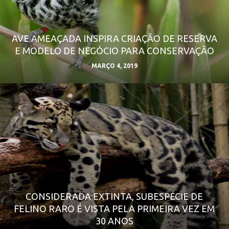
AVE AMEAÇADA INSPIRA CRIAÇÃO DE RESERVA
E MODELO DE NEGÓCIO PARA CONSERVAÇÃO
MARÇO 4, 2019
CONSIDERADA EXTINTA, SUBESPÉCIE DE
FELINO RARO É VISTA PELA PRIMEIRA VEZ EM
30 ANOS